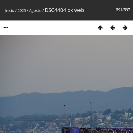
DSC4404 ok web
591/597
Inicio
/
2025
/
Agosto
/