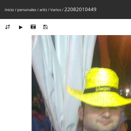
22082010449
Inicio
/
personales
/
aritz
/
Varios
/