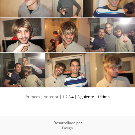
Primera |
Anterior |
1
2
3
4
|
Siguiente
|
Última
Desarrollado por
Piwigo